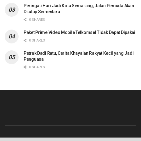
Peringati Hari Jadi Kota Semarang, Jalan Pemuda Akan
Ditutup Sementara
0 SHARES
Paket Prime Video Mobile Telkomsel Tidak Dapat Dipakai
0 SHARES
Petruk Dadi Ratu, Cerita Khayalan Rakyat Kecil yang Jadi
Penguasa
0 SHARES
Beranda
Contact
Info Iklan
Pedoman Media Siber