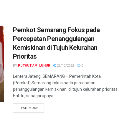
Pemkot Semarang Fokus pada
Percepatan Penanggulangan
Kemiskinan di Tujuh Kelurahan
Prioritas
BY
PUTHUT AMI LUHUR
26/10/2022
0
LenteraJateng, SEMARANG – Pemerintah Kota
(Pemkot) Semarang fokus pada percepatan
penanggulangan kemiskinan, di tujuh kelurahan prioritas.
Hal itu, sebagai upaya ...
DETAILS
READ MORE