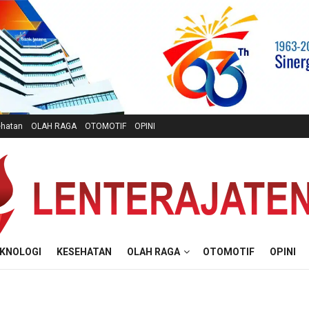
hatan
OLAH RAGA
OTOMOTIF
OPINI
KNOLOGI
KESEHATAN
OLAH RAGA
OTOMOTIF
OPINI