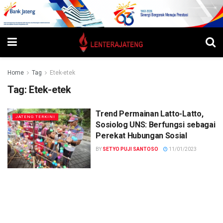
Home
Tag
Etek-etek
Tag:
Etek-etek
Trend Permainan Latto-Latto,
JATENG TERKINI
Sosiolog UNS: Berfungsi sebagai
Perekat Hubungan Sosial
BY
SETYO PUJI SANTOSO
11/01/2023