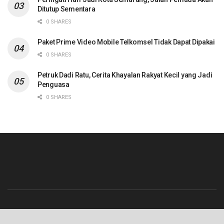
Ditutup Sementara
0 SHARES
Paket Prime Video Mobile Telkomsel Tidak Dapat Dipakai
0 SHARES
Petruk Dadi Ratu, Cerita Khayalan Rakyat Kecil yang Jadi
Penguasa
0 SHARES
Beranda
Contact
Info Iklan
Pedoman Media Siber
Redaksi
Tentang Kami