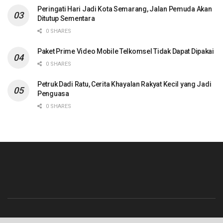
Peringati Hari Jadi Kota Semarang, Jalan Pemuda Akan
Ditutup Sementara
0 SHARES
Paket Prime Video Mobile Telkomsel Tidak Dapat Dipakai
0 SHARES
Petruk Dadi Ratu, Cerita Khayalan Rakyat Kecil yang Jadi
Penguasa
0 SHARES
Beranda
Contact
Info Iklan
Pedoman Media Siber