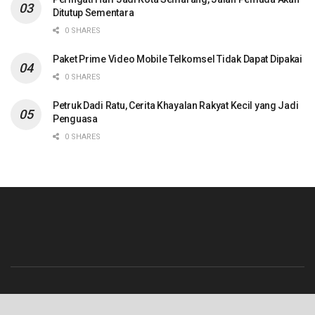
Ditutup Sementara
0 SHARES
Paket Prime Video Mobile Telkomsel Tidak Dapat Dipakai
0 SHARES
Petruk Dadi Ratu, Cerita Khayalan Rakyat Kecil yang Jadi
Penguasa
0 SHARES
Beranda
Contact
Info Iklan
Pedoman Media Siber
Redaksi
Tentang Kami