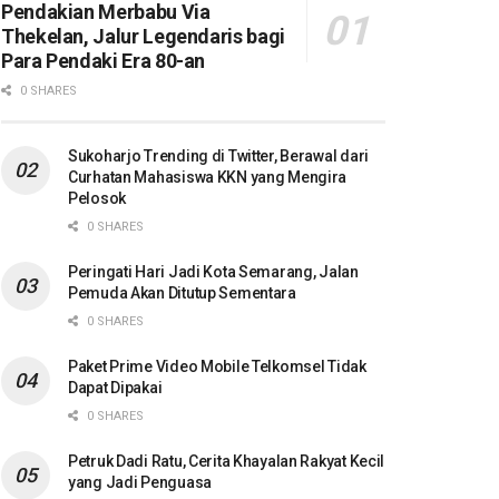
Pendakian Merbabu Via
Thekelan, Jalur Legendaris bagi
Para Pendaki Era 80-an
0 SHARES
Sukoharjo Trending di Twitter, Berawal dari
Curhatan Mahasiswa KKN yang Mengira
Pelosok
0 SHARES
Peringati Hari Jadi Kota Semarang, Jalan
Pemuda Akan Ditutup Sementara
0 SHARES
Paket Prime Video Mobile Telkomsel Tidak
Dapat Dipakai
0 SHARES
Petruk Dadi Ratu, Cerita Khayalan Rakyat Kecil
yang Jadi Penguasa