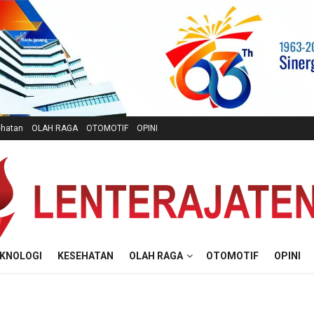
hatan
OLAH RAGA
OTOMOTIF
OPINI
KNOLOGI
KESEHATAN
OLAH RAGA
OTOMOTIF
OPINI