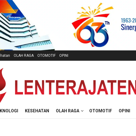
hatan
OLAH RAGA
OTOMOTIF
OPINI
KNOLOGI
KESEHATAN
OLAH RAGA
OTOMOTIF
OPINI