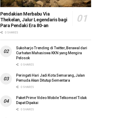
Pendakian Merbabu Via
Thekelan, Jalur Legendaris bagi
Para Pendaki Era 80-an
0 SHARES
Sukoharjo Trending di Twitter, Berawal dari
Curhatan Mahasiswa KKN yang Mengira
Pelosok
0 SHARES
Peringati Hari Jadi Kota Semarang, Jalan
Pemuda Akan Ditutup Sementara
0 SHARES
Paket Prime Video Mobile Telkomsel Tidak
Dapat Dipakai
0 SHARES