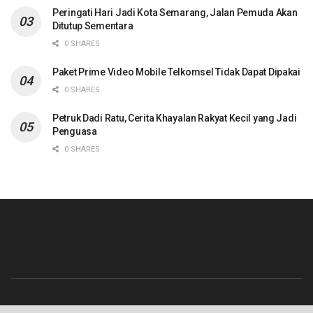
Peringati Hari Jadi Kota Semarang, Jalan Pemuda Akan
Ditutup Sementara
0 SHARES
Paket Prime Video Mobile Telkomsel Tidak Dapat Dipakai
0 SHARES
Petruk Dadi Ratu, Cerita Khayalan Rakyat Kecil yang Jadi
Penguasa
0 SHARES
Beranda
Contact
Info Iklan
Pedoman Media Siber