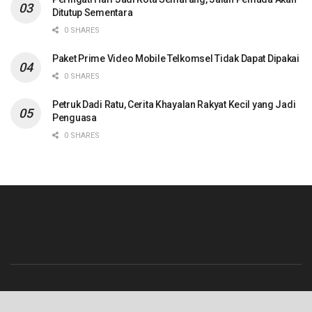
Ditutup Sementara
0 SHARES
Paket Prime Video Mobile Telkomsel Tidak Dapat Dipakai
0 SHARES
Petruk Dadi Ratu, Cerita Khayalan Rakyat Kecil yang Jadi
Penguasa
0 SHARES
Beranda
Contact
Info Iklan
Pedoman Media Siber
Redaksi
Tentang Kami