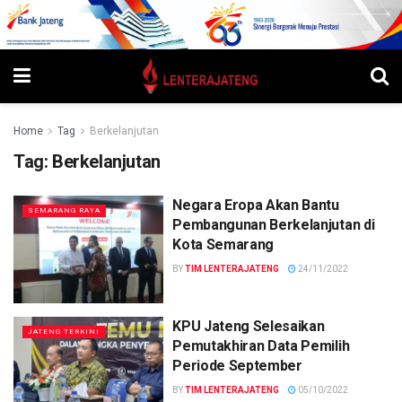
Home
Tag
Berkelanjutan
Tag:
Berkelanjutan
Negara Eropa Akan Bantu
SEMARANG RAYA
Pembangunan Berkelanjutan di
Kota Semarang
BY
TIM LENTERAJATENG
24/11/2022
KPU Jateng Selesaikan
JATENG TERKINI
Pemutakhiran Data Pemilih
Periode September
BY
TIM LENTERAJATENG
05/10/2022