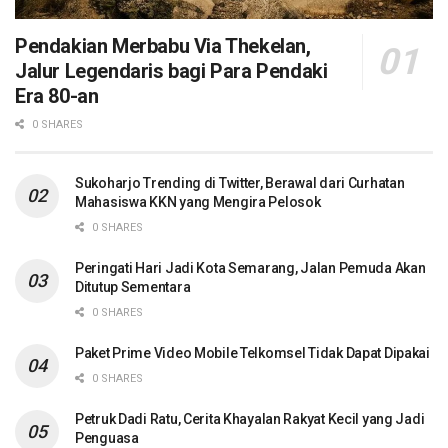
Pendakian Merbabu Via Thekelan,
Jalur Legendaris bagi Para Pendaki
Era 80-an
0 SHARES
Sukoharjo Trending di Twitter, Berawal dari Curhatan
Mahasiswa KKN yang Mengira Pelosok
0 SHARES
Peringati Hari Jadi Kota Semarang, Jalan Pemuda Akan
Ditutup Sementara
0 SHARES
Paket Prime Video Mobile Telkomsel Tidak Dapat Dipakai
0 SHARES
Petruk Dadi Ratu, Cerita Khayalan Rakyat Kecil yang Jadi
Penguasa