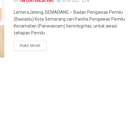
BY
TIM LENTERAJATENG
16/09/2022
0
LenteraJateng, SEMARANG – Badan Pengawas Pemilu
(Bawaslu) Kota Semarang cari Panitia Pengawas Pemilu
Kecamatan (Panwascam) berintegritas, untuk awasi
tahapan Pemilu ...
DETAILS
READ MORE