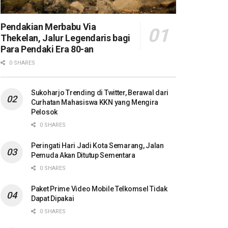
Pendakian Merbabu Via
Thekelan, Jalur Legendaris bagi
Para Pendaki Era 80-an
0 SHARES
Sukoharjo Trending di Twitter, Berawal dari
Curhatan Mahasiswa KKN yang Mengira
Pelosok
0 SHARES
Peringati Hari Jadi Kota Semarang, Jalan
Pemuda Akan Ditutup Sementara
0 SHARES
Paket Prime Video Mobile Telkomsel Tidak
Dapat Dipakai
0 SHARES