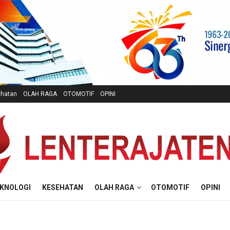
hatan
OLAH RAGA
OTOMOTIF
OPINI
KNOLOGI
KESEHATAN
OLAH RAGA
OTOMOTIF
OPINI