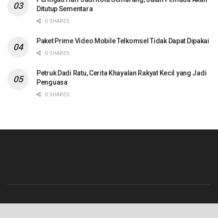
Ditutup Sementara
0 SHARES
Paket Prime Video Mobile Telkomsel Tidak Dapat Dipakai
0 SHARES
Petruk Dadi Ratu, Cerita Khayalan Rakyat Kecil yang Jadi
Penguasa
0 SHARES
Beranda
Contact
Info Iklan
Pedoman Media Siber
Redaksi
Tentang Kami