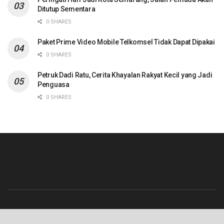
Ditutup Sementara
0 SHARES
Paket Prime Video Mobile Telkomsel Tidak Dapat Dipakai
0 SHARES
Petruk Dadi Ratu, Cerita Khayalan Rakyat Kecil yang Jadi
Penguasa
0 SHARES
Beranda
Contact
Info Iklan
Pedoman Media Siber
Redaksi
Tentang Kami