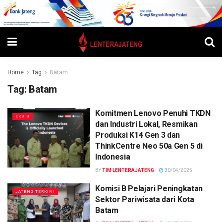
Home
Tag
Batam
Tag:
Batam
Komitmen Lenovo Penuhi TKDN
EKBIS
dan Industri Lokal, Resmikan
Produksi K14 Gen 3 dan
ThinkCentre Neo 50a Gen 5 di
Indonesia
BY
TIM LENTERAJATENG
30/04/2025
Komisi B Pelajari Peningkatan
JATENG TERKINI
Sektor Pariwisata dari Kota
Batam