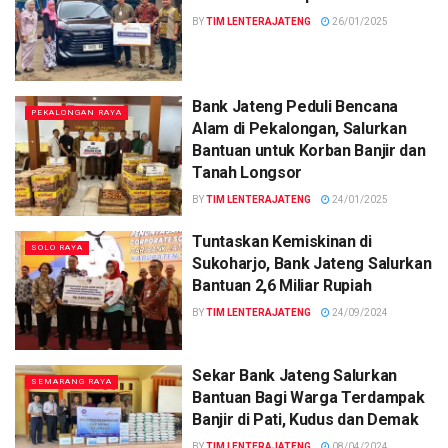
BY
TIM LENTERAJATENG
26/01/2025
Bank Jateng Peduli Bencana
PEKALONGAN RAYA
Alam di Pekalongan, Salurkan
Bantuan untuk Korban Banjir dan
Tanah Longsor
BY
TIM LENTERAJATENG
24/01/2025
Tuntaskan Kemiskinan di
SOLO RAYA
Sukoharjo, Bank Jateng Salurkan
Bantuan 2,6 Miliar Rupiah
BY
TIM LENTERAJATENG
24/09/2024
Sekar Bank Jateng Salurkan
SEMARANG RAYA
Bantuan Bagi Warga Terdampak
Banjir di Pati, Kudus dan Demak
BY
TIM LENTERAJATENG
08/04/2024