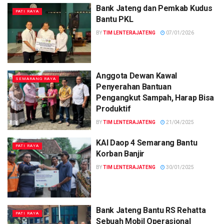
Bank Jateng dan Pemkab Kudus
PATI RAYA
Bantu PKL
BY
TIM LENTERAJATENG
07/01/2026
Anggota Dewan Kawal
SEMARANG RAYA
Penyerahan Bantuan
Pengangkut Sampah, Harap Bisa
Produktif
BY
TIM LENTERAJATENG
21/04/2025
KAI Daop 4 Semarang Bantu
PATI RAYA
Korban Banjir
BY
TIM LENTERAJATENG
30/01/2025
Bank Jateng Bantu RS Rehatta
PATI RAYA
Sebuah Mobil Operasional