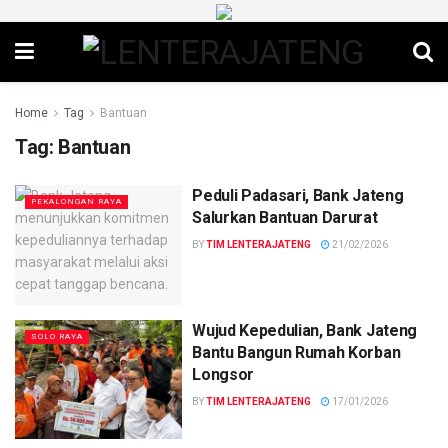
Home
Tag
Bantuan
Tag:
Bantuan
Peduli Padasari, Bank Jateng
PEKALONGAN RAYA
Salurkan Bantuan Darurat
BY
TIM LENTERAJATENG
21/02/2026
Wujud Kepedulian, Bank Jateng
SOLO RAYA
Bantu Bangun Rumah Korban
Longsor
BY
TIM LENTERAJATENG
17/01/2026