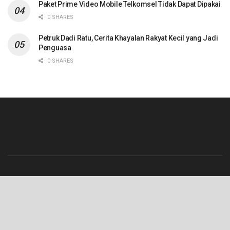
Paket Prime Video Mobile Telkomsel Tidak Dapat Dipakai
0 SHARES
Petruk Dadi Ratu, Cerita Khayalan Rakyat Kecil yang Jadi
Penguasa
0 SHARES
Beranda
Contact
Info Iklan
Pedoman Media Siber
Redaksi
Tentang Kami
© 2023 Lenterajateng.com