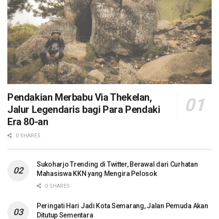
Pendakian Merbabu Via Thekelan,
Jalur Legendaris bagi Para Pendaki
Era 80-an
0 SHARES
Sukoharjo Trending di Twitter, Berawal dari Curhatan
Mahasiswa KKN yang Mengira Pelosok
0 SHARES
Peringati Hari Jadi Kota Semarang, Jalan Pemuda Akan
Ditutup Sementara