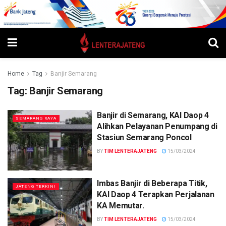
Home
Tag
Banjir Semarang
Tag:
Banjir Semarang
Banjir di Semarang, KAI Daop 4
SEMARANG RAYA
Alihkan Pelayanan Penumpang di
Stasiun Semarang Poncol
BY
TIM LENTERAJATENG
15/03/2024
Imbas Banjir di Beberapa Titik,
JATENG TERKINI
KAI Daop 4 Terapkan Perjalanan
KA Memutar.
BY
TIM LENTERAJATENG
15/03/2024