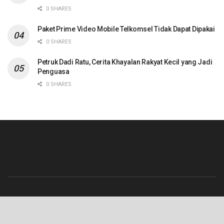
0 SHARES
Paket Prime Video Mobile Telkomsel Tidak Dapat Dipakai
0 SHARES
Petruk Dadi Ratu, Cerita Khayalan Rakyat Kecil yang Jadi
Penguasa
0 SHARES
Beranda
Contact
Info Iklan
Pedoman Media Siber
Redaksi
Tentang Kami