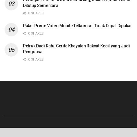
Ditutup Sementara
0 SHARES
Paket Prime Video Mobile Telkomsel Tidak Dapat Dipakai
0 SHARES
Petruk Dadi Ratu, Cerita Khayalan Rakyat Kecil yang Jadi
Penguasa
0 SHARES
Beranda
Contact
Info Iklan
Pedoman Media Siber
Redaksi
Tentang Kami