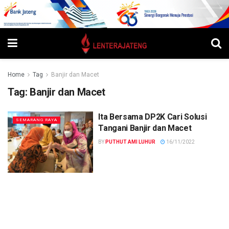
Home
Tag
Banjir dan Macet
Tag:
Banjir dan Macet
Ita Bersama DP2K Cari Solusi
SEMARANG RAYA
Tangani Banjir dan Macet
BY
PUTHUT AMI LUHUR
16/11/2022