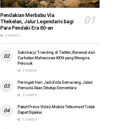
Pendakian Merbabu Via
Thekelan, Jalur Legendaris bagi
Para Pendaki Era 80-an
0 SHARES
Sukoharjo Trending di Twitter, Berawal dari
Curhatan Mahasiswa KKN yang Mengira
Pelosok
0 SHARES
Peringati Hari Jadi Kota Semarang, Jalan
Pemuda Akan Ditutup Sementara
0 SHARES
Paket Prime Video Mobile Telkomsel Tidak
Dapat Dipakai
0 SHARES