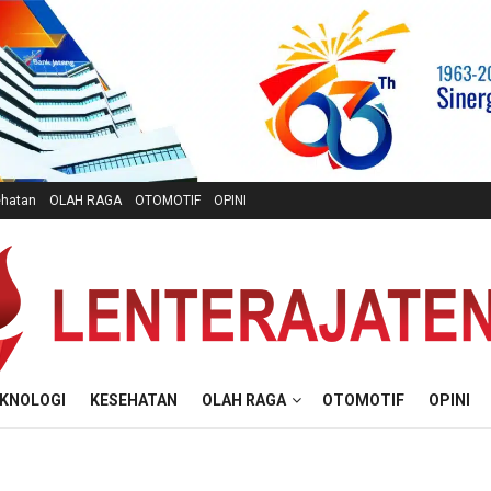
hatan
OLAH RAGA
OTOMOTIF
OPINI
KNOLOGI
KESEHATAN
OLAH RAGA
OTOMOTIF
OPINI