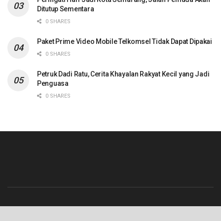
Ditutup Sementara
0 SHARES
Paket Prime Video Mobile Telkomsel Tidak Dapat Dipakai
0 SHARES
Petruk Dadi Ratu, Cerita Khayalan Rakyat Kecil yang Jadi
Penguasa
0 SHARES
Beranda
Contact
Info Iklan
Pedoman Media Siber
Redaksi
Tentang Kami