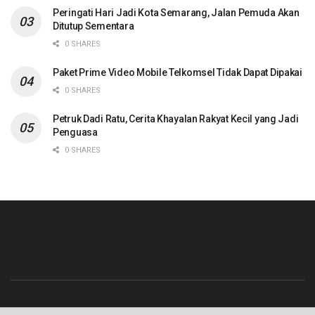
Peringati Hari Jadi Kota Semarang, Jalan Pemuda Akan
Ditutup Sementara
0 SHARES
Paket Prime Video Mobile Telkomsel Tidak Dapat Dipakai
0 SHARES
Petruk Dadi Ratu, Cerita Khayalan Rakyat Kecil yang Jadi
Penguasa
0 SHARES
Beranda
Contact
Info Iklan
Pedoman Media Siber