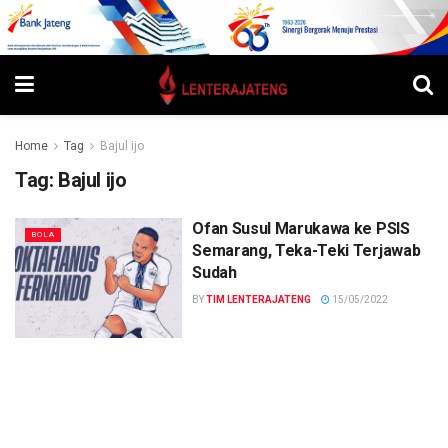
Home
Tag
Bajul ijo
Tag:
Bajul ijo
Ofan Susul Marukawa ke PSIS
BOLA
Semarang, Teka-Teki Terjawab
Sudah
BY
TIM LENTERAJATENG
15/05/2022