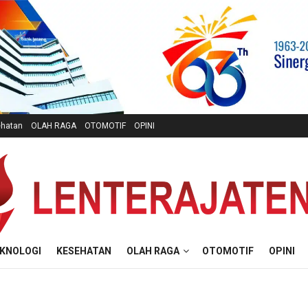
hatan
OLAH RAGA
OTOMOTIF
OPINI
KNOLOGI
KESEHATAN
OLAH RAGA
OTOMOTIF
OPINI