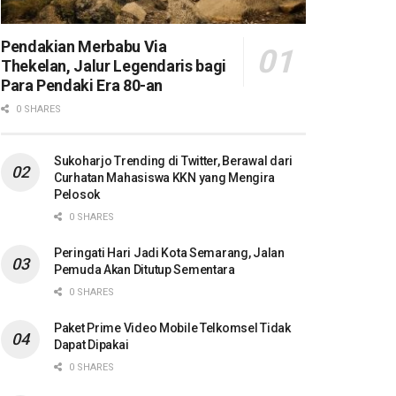
Pendakian Merbabu Via
Thekelan, Jalur Legendaris bagi
Para Pendaki Era 80-an
0 SHARES
Sukoharjo Trending di Twitter, Berawal dari
Curhatan Mahasiswa KKN yang Mengira
Pelosok
0 SHARES
Peringati Hari Jadi Kota Semarang, Jalan
Pemuda Akan Ditutup Sementara
0 SHARES
Paket Prime Video Mobile Telkomsel Tidak
Dapat Dipakai
0 SHARES