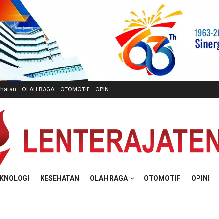
hatan
OLAH RAGA
OTOMOTIF
OPINI
KNOLOGI
KESEHATAN
OLAH RAGA
OTOMOTIF
OPINI