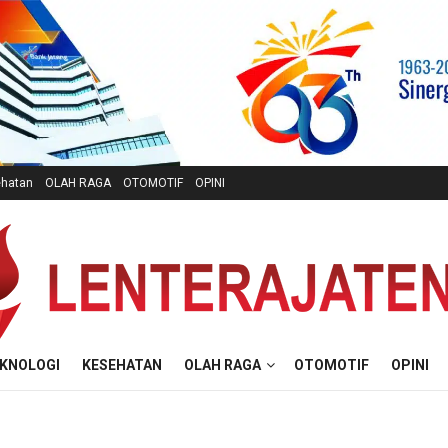
hatan
OLAH RAGA
OTOMOTIF
OPINI
KNOLOGI
KESEHATAN
OLAH RAGA
OTOMOTIF
OPINI