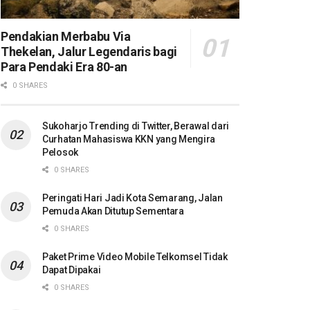
Pendakian Merbabu Via
Thekelan, Jalur Legendaris bagi
Para Pendaki Era 80-an
0 SHARES
Sukoharjo Trending di Twitter, Berawal dari
Curhatan Mahasiswa KKN yang Mengira
Pelosok
0 SHARES
Peringati Hari Jadi Kota Semarang, Jalan
Pemuda Akan Ditutup Sementara
0 SHARES
Paket Prime Video Mobile Telkomsel Tidak
Dapat Dipakai
0 SHARES