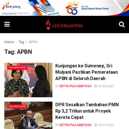
Home
Tag
APBN
Tag:
APBN
Kunjungan ke Sumenep, Sri
NUSANTARA
Mulyani Pastikan Pemerataan
APBN di Seluruh Daerah
BY
SETYO PUJI SANTOSO
03/02/2023
DPR Sesalkan Tambahan PMN
NUSANTARA
Rp 3,2 Triliun untuk Proyek
Kereta Cepat
BY
SETYO PUJI SANTOSO
16/01/2023