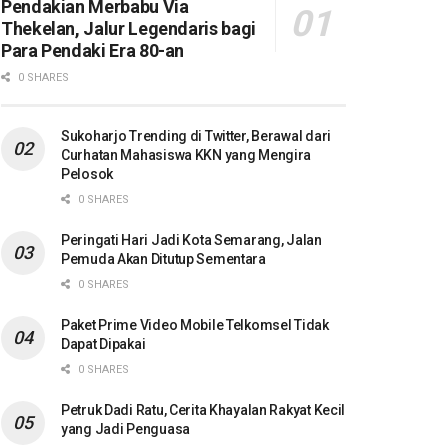
Pendakian Merbabu Via
Thekelan, Jalur Legendaris bagi
Para Pendaki Era 80-an
0 SHARES
Sukoharjo Trending di Twitter, Berawal dari
Curhatan Mahasiswa KKN yang Mengira
Pelosok
0 SHARES
Peringati Hari Jadi Kota Semarang, Jalan
Pemuda Akan Ditutup Sementara
0 SHARES
Paket Prime Video Mobile Telkomsel Tidak
Dapat Dipakai
0 SHARES
Petruk Dadi Ratu, Cerita Khayalan Rakyat Kecil
yang Jadi Penguasa