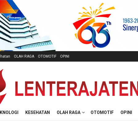
hatan
OLAH RAGA
OTOMOTIF
OPINI
KNOLOGI
KESEHATAN
OLAH RAGA
OTOMOTIF
OPINI