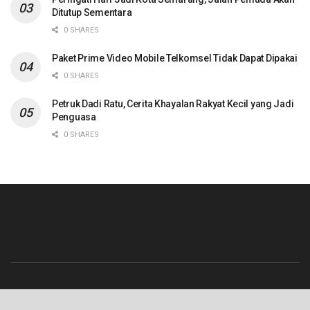
Ditutup Sementara
0 SHARES
Paket Prime Video Mobile Telkomsel Tidak Dapat Dipakai
0 SHARES
Petruk Dadi Ratu, Cerita Khayalan Rakyat Kecil yang Jadi
Penguasa
0 SHARES
Beranda
Contact
Info Iklan
Pedoman Media Siber
Redaksi
Tentang Kami