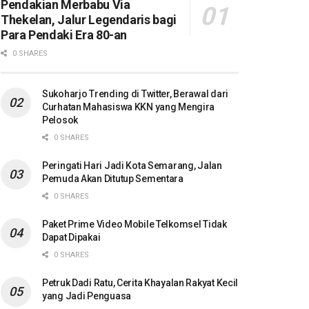
Pendakian Merbabu Via
Thekelan, Jalur Legendaris bagi
Para Pendaki Era 80-an
0 SHARES
Sukoharjo Trending di Twitter, Berawal dari
Curhatan Mahasiswa KKN yang Mengira
Pelosok
0 SHARES
Peringati Hari Jadi Kota Semarang, Jalan
Pemuda Akan Ditutup Sementara
0 SHARES
Paket Prime Video Mobile Telkomsel Tidak
Dapat Dipakai
0 SHARES
Petruk Dadi Ratu, Cerita Khayalan Rakyat Kecil
yang Jadi Penguasa