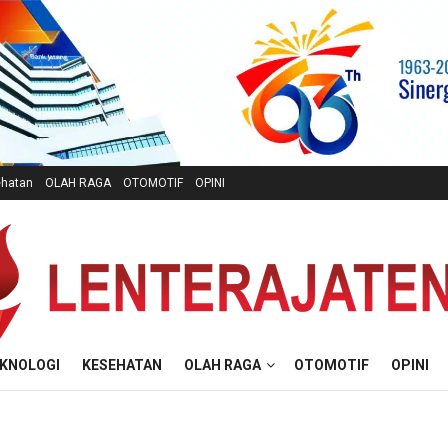
hatan
OLAH RAGA
OTOMOTIF
OPINI
KNOLOGI
KESEHATAN
OLAH RAGA
OTOMOTIF
OPINI