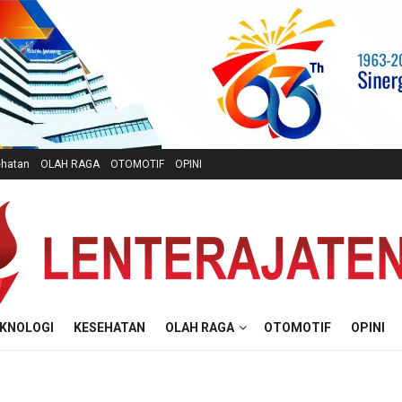
hatan
OLAH RAGA
OTOMOTIF
OPINI
KNOLOGI
KESEHATAN
OLAH RAGA
OTOMOTIF
OPINI