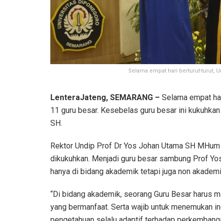
Selama empat hari berturut-turut, 
LenteraJateng, SEMARANG –
Selama empat hari
11 guru besar. Kesebelas guru besar ini kukuhka
SH.
Rektor Undip Prof Dr Yos Johan Utama SH MHum 
dikukuhkan. Menjadi guru besar sambung Prof Yos
hanya di bidang akademik tetapi juga non akademi
“Di bidang akademik, seorang Guru Besar harus
yang bermanfaat. Serta wajib untuk menemukan ino
pengetahuan selalu adaptif terhadap perkembanga