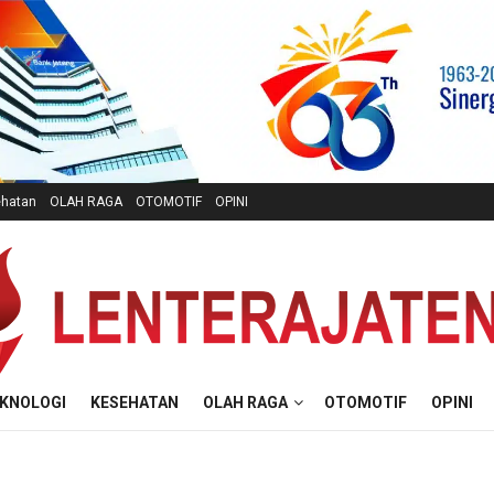
hatan
OLAH RAGA
OTOMOTIF
OPINI
KNOLOGI
KESEHATAN
OLAH RAGA
OTOMOTIF
OPINI