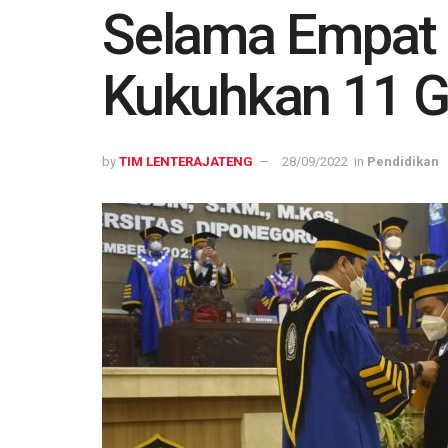
Selama Empat H
Kukuhkan 11 G
by
TIM LENTERAJATENG
28/09/2022
in
Pendidikan