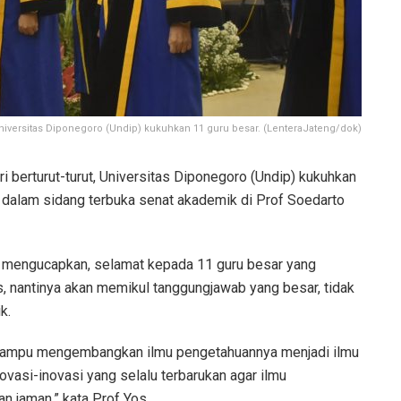
Universitas Diponegoro (Undip) kukuhkan 11 guru besar. (LenteraJateng/dok)
 berturut-turut, Universitas Diponegoro (Undip) kukuhkan
n dalam sidang terbuka senat akademik di Prof Soedarto
mengucapkan, selamat kepada 11 guru besar yang
, nantinya akan memikul tanggungjawab yang besar, tidak
k.
 mampu mengembangkan ilmu pengetahuannya menjadi ilmu
vasi-inovasi yang selalu terbarukan agar ilmu
n jaman,” kata Prof Yos.