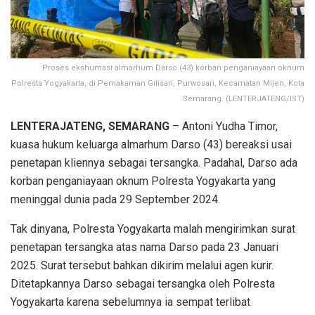
Proses ekshumasi almarhum Darso (43) korban penganiayaan oknum
Polresta Yogyakarta, di Pemakaman Gilisari, Purwosari, Kecamatan Mijen, Kota
Semarang. (LENTERJATENG/IST)
LENTERAJATENG, SEMARANG
– Antoni Yudha Timor,
kuasa hukum keluarga almarhum Darso (43) bereaksi usai
penetapan kliennya sebagai tersangka. Padahal, Darso ada
korban penganiayaan oknum Polresta Yogyakarta yang
meninggal dunia pada 29 September 2024.
Tak dinyana, Polresta Yogyakarta malah mengirimkan surat
penetapan tersangka atas nama Darso pada 23 Januari
2025. Surat tersebut bahkan dikirim melalui agen kurir.
Ditetapkannya Darso sebagai tersangka oleh Polresta
Yogyakarta karena sebelumnya ia sempat terlibat