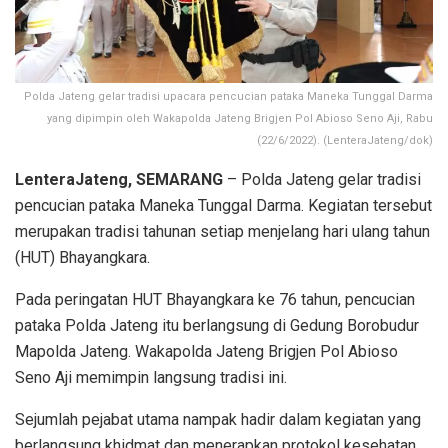
Polda Jateng gelar tradisi upacara pencucian pataka Maneka Tunggal Darma
yang dipimpin oleh Wakapolda Jateng Brigjen Pol Abioso Seno Aji, Rabu
(22/6/2022). (LenteraJateng/dok)
LenteraJateng, SEMARANG
– Polda Jateng gelar tradisi
pencucian pataka Maneka Tunggal Darma. Kegiatan tersebut
merupakan tradisi tahunan setiap menjelang hari ulang tahun
(HUT) Bhayangkara.
Pada peringatan HUT Bhayangkara ke 76 tahun, pencucian
pataka Polda Jateng itu berlangsung di Gedung Borobudur
Mapolda Jateng. Wakapolda Jateng Brigjen Pol Abioso
Seno Aji memimpin langsung tradisi ini.
Sejumlah pejabat utama nampak hadir dalam kegiatan yang
berlangsung khidmat dan menerapkan protokol kesehatan.