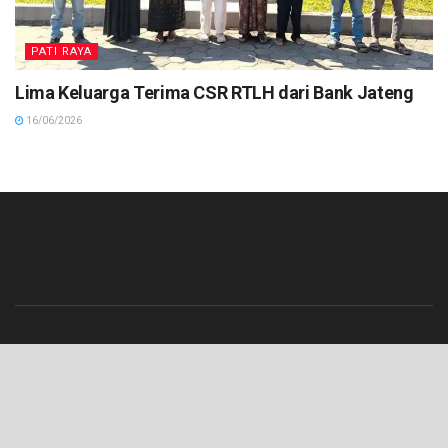
PATI RAYA
Lima Keluarga Terima CSR RTLH dari Bank Jateng
16/06/2026
Beranda
Contact
Info Iklan
Pedoman Media Siber
Redaksi
Tentang Kami
© 2023 Lenterajateng.com