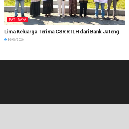
PATI RAYA
Lima Keluarga Terima CSR RTLH dari Bank Jateng
16/06/2026
Beranda
Contact
Info Iklan
Pedoman Media Siber
Redaksi
Tentang Kami
© 2023 Lenterajateng.com