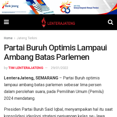
Home
Jateng Terkini
Partai Buruh Optimis Lampaui
Ambang Batas Parlemen
by
TIM LENTERAJATENG
29/01/2022
LenteraJateng, SEMARANG
– Partai Buruh optimis
lampaui ambang batas parlemen sebesar lima persen
dalam perolehan suara, pada Pemilihan Umum (Pemilu)
2024 mendatang.
Presiden Partai Buruh Said Iqbal, menyampaikan hal itu saat
konsolidasi ideologi strategi perjuangan kelas se-Jawa