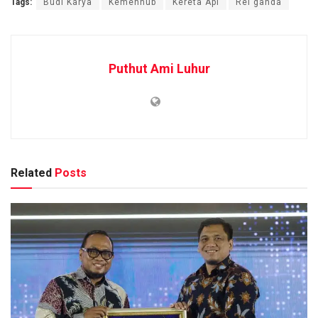
Tags:
Budi Karya
Kemenhub
Kereta Api
Rel ganda
Puthut Ami Luhur
Related
Posts