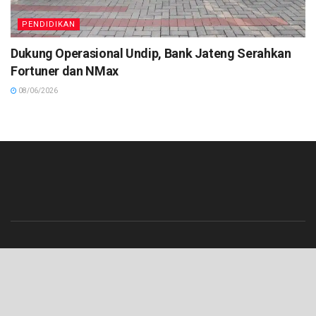
PENDIDIKAN
Dukung Operasional Undip, Bank Jateng Serahkan
Fortuner dan NMax
08/06/2026
Beranda
Contact
Info Iklan
Pedoman Media Siber
Redaksi
Tentang Kami
© 2023 Lenterajateng.com