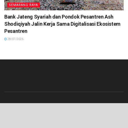
SEMARANG RAYA
Bank Jateng Syariah dan Pondok Pesantren Ash
Shodiqiyah Jalin Kerja Sama Digitalisasi Ekosistem
Pesantren
28/07/2026
Beranda
Contact
Info Iklan
Pedoman Media Siber
Redaksi
Tentang Kami
© 2023 Lenterajateng.com