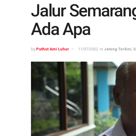
Jalur Semaran
Ada Apa
by
Puthut Ami Luhur
11/07/2022
in
Jateng Terkini
,
S