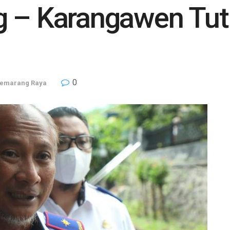
g – Karangawen Tut
0
emarang Raya