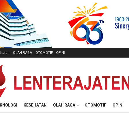
hatan
OLAH RAGA
OTOMOTIF
OPINI
KNOLOGI
KESEHATAN
OLAH RAGA
OTOMOTIF
OPINI