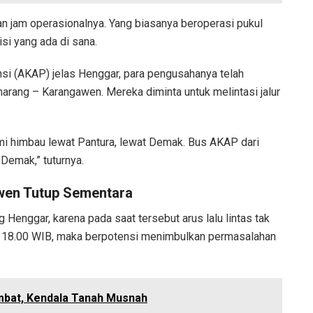
an jam operasionalnya. Yang biasanya beroperasi pukul
si yang ada di sana.
nsi (AKAP) jelas Henggar, para pengusahanya telah
arang – Karangawen. Mereka diminta untuk melintasi jalur
ami himbau lewat Pantura, lewat Demak. Bus AKAP dari
 Demak,” tuturnya.
awen Tutup Sementara
Henggar, karena pada saat tersebut arus lalu lintas tak
ul 18.00 WIB, maka berpotensi menimbulkan permasalahan
mbat, Kendala Tanah Musnah